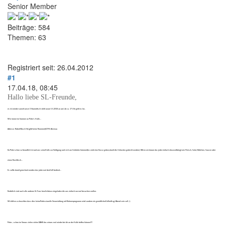
Senior Member
Beiträge: 584
Themen: 63
Registriert seit: 26.04.2012
#1
17.04.18, 08:45
Hallo liebe SL-Freunde,
es ist wieder soweit unser 3 Stammtisch steht anam 5.5.2018 an um/ab ca. 17 Uhr geht es los.
Wie immer im Sommer an Peter´s Halle...
Adresse: Robert-Bosch Str.(gibt keine Nummer)63755 Alzenau
Da Peter schon so freundlich ist und uns seineHalle zur Verfügung und sich um Getränke kümmert(es wird eine Kasse geben,damit die Unkosten gedeckt werden). Bitten wir darum das jeder einfach etwasmitbringt wie Fleisch, Salat, Brötchen, Saucen oder
einen Nachtisch…
Es sollte damit gerechnet werden das jeder mal denGrill bedient...
Natürlich sind auch alle anderen SL-Fans herzlichdazu eingeladen die uns einfach nur mal besuchen wollen.
Wir bitten zu beachten dass dies keineProfessionelle Veranstaltung mit Rahmenprogramm wird sondern ein gemütlicherGrillmittag/Abend sein soll ;-).
Peter….schon im Voraus vielen vielen DANK das wiruns mal wieder bei dir an der Halle treffen können!!!!