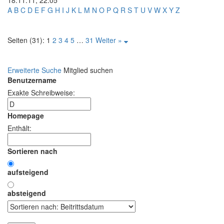
A
B
C
D
E
F
G
H
I
J
K
L
M
N
O
P
Q
R
S
T
U
V
W
X
Y
Z
Seiten (31):
1
2
3
4
5
…
31
Weiter »
Erweiterte Suche
Mitglied suchen
Benutzername
Exakte Schreibweise:
Homepage
Enthält:
Sortieren nach
aufsteigend
absteigend