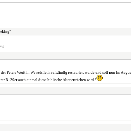
Peking“
ung.
in der Peters Werft in Wewelsfleth aufwändig restauriert wurde und soll nun im A
rer R129er auch einmal diese biblische Alter erreichen wird ?