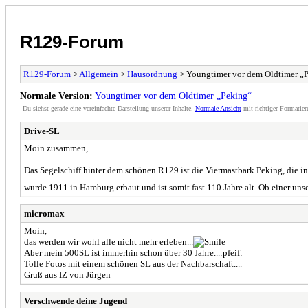
R129-Forum
R129-Forum
>
Allgemein
>
Hausordnung
> Youngtimer vor dem Oldtimer „
Normale Version:
Youngtimer vor dem Oldtimer „Peking“
Du siehst gerade eine vereinfachte Darstellung unserer Inhalte.
Normale Ansicht
mit richtiger Formatier
Drive-SL
Moin zusammen,
Das Segelschiff hinter dem schönen R129 ist die Viermastbark Peking, die 
wurde 1911 in Hamburg erbaut und ist somit fast 110 Jahre alt. Ob einer unse
micromax
Moin,
das werden wir wohl alle nicht mehr erleben...
Aber mein 500SL ist immerhin schon über 30 Jahre...:pfeif:
Tolle Fotos mit einem schönen SL aus der Nachbarschaft....
Gruß aus IZ von Jürgen
Verschwende deine Jugend