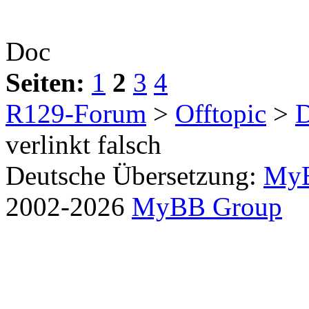
Doc
Seiten:
1
2
3
4
R129-Forum
>
Offtopic
>
D
verlinkt falsch
Deutsche Übersetzung:
MyB
2002-2026
MyBB Group