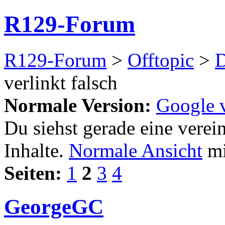
R129-Forum
R129-Forum
>
Offtopic
>
D
verlinkt falsch
Normale Version:
Google v
Du siehst gerade eine verei
Inhalte.
Normale Ansicht
mi
Seiten:
1
2
3
4
GeorgeGC