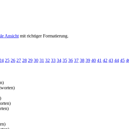
le Ansicht
mit richtiger Formatierung.
24
25
26
27
28
29
30
31
32
33
34
35
36
37
38
39
40
41
42
43
44
45
4
n)
tworten)
)
orten)
rten)
en)