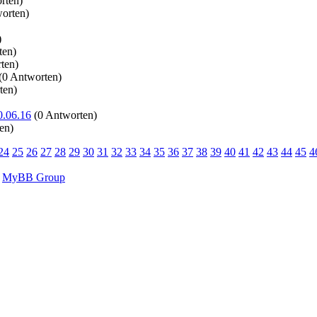
rten)
orten)
)
ten)
ten)
(0 Antworten)
ten)
0.06.16
(0 Antworten)
en)
24
25
26
27
28
29
30
31
32
33
34
35
36
37
38
39
40
41
42
43
44
45
4
6
MyBB Group