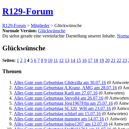
R129-Forum
R129-Forum
>
Mitglieder
> Glückwünsche
Normale Version:
Glückwünsche
Du siehst gerade eine vereinfachte Darstellung unserer Inhalte.
Norma
Glückwünsche
Seiten:
1
2
3
4
5
6
7
8
9
10
11
12
13
14
15
16
17
18
19
20
21
22
23
Themen
Alles Gute zum Geburtstag Glidezilla am 30.07.16
(0 Antworte
Alles Gute zum Geburtstag A.Kranz, AMG am 28.07.16
(0 An
Alles Gute zum Geburtstag Karli am 27.07.16
(0 Antworten)
Alles Gute zum Geburtstag Stevo84 am 26.07.16
(0 Antworten
Alles Gute zum Geburtstag Jörg1967Ffm am 25.07.16
(0 Antw
Alles Gute zum Geburtstag SL320_WH am 23.07.16
(0 Antwo
Alles Gute zum Geburtstag schlurf am 15.07.16
(0 Antworten)
Alles Gute zum Geburtstag mannieg am 14.07.16
(1 Antwort)
Alles Gute zum Geburtstag balou1207 am 12.07.16
(4 Antwort