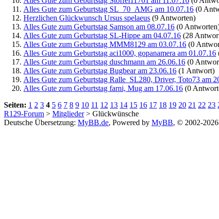
Alles Gute zum Geburtstag Stoffel11761 am 11.07.16
(0 Antwo
Alles Gute zum Geburtstag SL_70_AMG am 10.07.16
(0 Antw
Herzlichen Glückwunsch Ursus spelaeus
(9 Antworten)
Alles Gute zum Geburtstag Samson am 08.07.16
(0 Antworten
Alles Gute zum Geburtstag SL-Hippe am 04.07.16
(28 Antwor
Alles Gute zum Geburtstag MMM8129 am 03.07.16
(0 Antwor
Alles Gute zum Geburtstag aci1000, gopanamera am 01.07.16
Alles Gute zum Geburtstag duschmann am 26.06.16
(0 Antwor
Alles Gute zum Geburtstag Bugbear am 23.06.16
(1 Antwort)
Alles Gute zum Geburtstag Ralle_SL280, Driver, Toto73 am 2
Alles Gute zum Geburtstag farni, Mug am 17.06.16
(0 Antwort
Seiten:
1
2
3
4
5
6
7
8
9
10
11
12
13
14
15
16
17
18
19
20
21
22
23
R129-Forum
>
Mitglieder
> Glückwünsche
Deutsche Übersetzung:
MyBB.de
, Powered by
MyBB
, © 2002-202