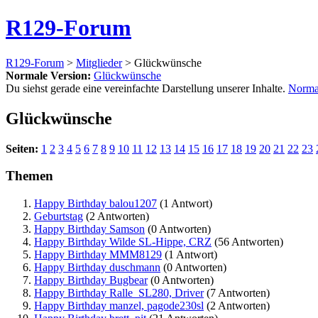
R129-Forum
R129-Forum
>
Mitglieder
> Glückwünsche
Normale Version:
Glückwünsche
Du siehst gerade eine vereinfachte Darstellung unserer Inhalte.
Norma
Glückwünsche
Seiten:
1
2
3
4
5
6
7
8
9
10
11
12
13
14
15
16
17
18
19
20
21
22
23
Themen
Happy Birthday balou1207
(1 Antwort)
Geburtstag
(2 Antworten)
Happy Birthday Samson
(0 Antworten)
Happy Birthday Wilde SL-Hippe, CRZ
(56 Antworten)
Happy Birthday MMM8129
(1 Antwort)
Happy Birthday duschmann
(0 Antworten)
Happy Birthday Bugbear
(0 Antworten)
Happy Birthday Ralle_SL280, Driver
(7 Antworten)
Happy Birthday manzel, pagode230sl
(2 Antworten)