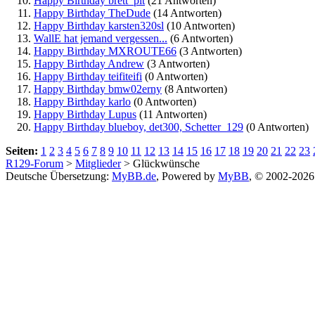
Happy Birthday brett_pit
(21 Antworten)
Happy Birthday TheDude
(14 Antworten)
Happy Birthday karsten320sl
(10 Antworten)
WallE hat jemand vergessen...
(6 Antworten)
Happy Birthday MXROUTE66
(3 Antworten)
Happy Birthday Andrew
(3 Antworten)
Happy Birthday teifiteifi
(0 Antworten)
Happy Birthday bmw02erny
(8 Antworten)
Happy Birthday karlo
(0 Antworten)
Happy Birthday Lupus
(11 Antworten)
Happy Birthday blueboy, det300, Schetter_129
(0 Antworten)
Seiten:
1
2
3
4
5
6
7
8
9
10
11
12
13
14
15
16
17
18
19
20
21
22
23
R129-Forum
>
Mitglieder
> Glückwünsche
Deutsche Übersetzung:
MyBB.de
, Powered by
MyBB
, © 2002-202