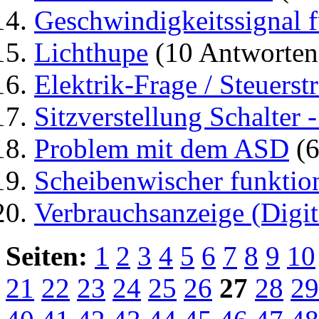
Geschwindigkeitssignal 
Lichthupe
(10 Antworten
Elektrik-Frage / Steuers
Sitzverstellung Schalter -
Problem mit dem ASD
(6
Scheibenwischer funktion
Verbrauchsanzeige (Digit
Seiten:
1
2
3
4
5
6
7
8
9
10
21
22
23
24
25
26
27
28
29