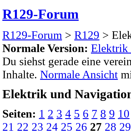
R129-Forum
R129-Forum
>
R129
> Elek
Normale Version:
Elektrik
Du siehst gerade eine verei
Inhalte.
Normale Ansicht
mi
Elektrik und Navigatio
Seiten:
1
2
3
4
5
6
7
8
9
10
21
22
23
24
25
26
27
28
29