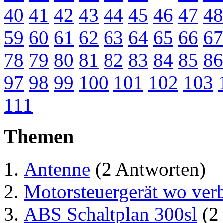
40
41
42
43
44
45
46
47
48
59
60
61
62
63
64
65
66
67
78
79
80
81
82
83
84
85
86
97
98
99
100
101
102
103
111
Themen
Antenne
(2 Antworten)
Motorsteuergerät wo ver
ABS Schaltplan 300sl
(2