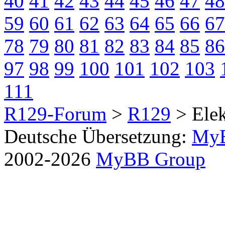
40
41
42
43
44
45
46
47
48
59
60
61
62
63
64
65
66
67
78
79
80
81
82
83
84
85
86
97
98
99
100
101
102
103
111
R129-Forum
>
R129
> Elek
Deutsche Übersetzung:
MyB
2002-2026
MyBB Group