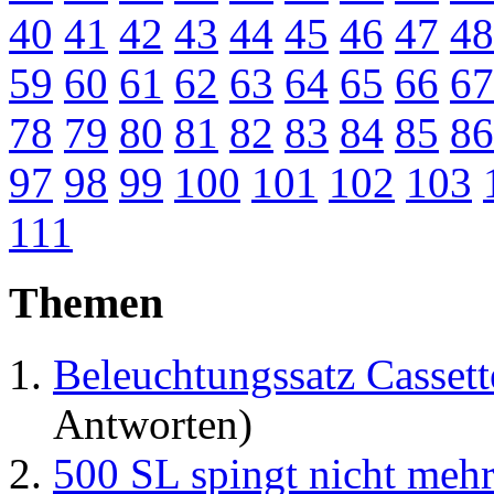
40
41
42
43
44
45
46
47
48
59
60
61
62
63
64
65
66
67
78
79
80
81
82
83
84
85
86
97
98
99
100
101
102
103
111
Themen
Beleuchtungssatz Casset
Antworten)
500 SL spingt nicht mehr