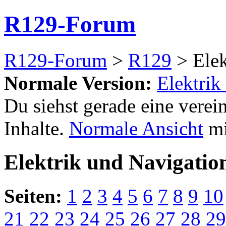
R129-Forum
R129-Forum
>
R129
> Elek
Normale Version:
Elektrik
Du siehst gerade eine verei
Inhalte.
Normale Ansicht
mi
Elektrik und Navigatio
Seiten:
1
2
3
4
5
6
7
8
9
10
21
22
23
24
25
26
27
28
29