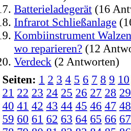
Batterieladegerät
(16 Ant
Infrarot Schließanlage
(1
Kombiinstrument Walzenz
wo reparieren?
(12 Antwo
Verdeck
(2 Antworten)
Seiten:
1
2
3
4
5
6
7
8
9
10
21
22
23
24
25
26
27
28
29
40
41
42
43
44
45
46
47
48
59
60
61
62
63
64
65
66
67