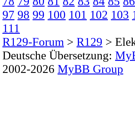
78
79
80
81
82
83
84
85
86
97
98
99
100
101
102
103
111
R129-Forum
>
R129
> Elek
Deutsche Übersetzung:
MyB
2002-2026
MyBB Group