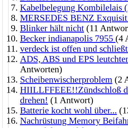
Kabelbelegung Kombilelais (B
MERSEDES BENZ Exquisit 
Blinker hält nicht
(11 Antwor
Becker indianapolis 7955
(4 
verdeck ist offen und schließ
ADS, ABS und EPS leutchten 
Antworten)
Scheibenwischerproblem
(2 
HIILLFFEEE!!Zündschloß def
drehen!
(1 Antwort)
Batterie kocht wohl über...
(1
Nachrüstung Memory Beifahr