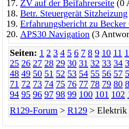
ZV auf der Beifahrerseite
(0 
Betr. Steuergerät Sitzheizung
Erfahrungsbericht zu Becker
APS30 Navigation
(3 Antwor
Seiten:
1
2
3
4
5
6
7
8
9
10
11
1
25
26
27
28
29
30
31
32
33
34
48
49
50
51
52
53
54
55
56
57
71
72
73
74
75
76
77
78
79
80
94
95
96
97
98
99
100
101
102
R129-Forum
>
R129
> Elektrik