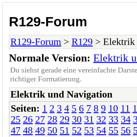
R129-Forum
R129-Forum
>
R129
> Elektrik
Normale Version:
Elektrik 
Du siehst gerade eine vereinfachte Darst
richtiger Formatierung.
Elektrik und Navigation
Seiten:
1
2
3
4
5
6
7
8
9
10
11
25
26
27
28
29
30
31
32
33
34
47
48
49
50
51
52
53
54
55
56