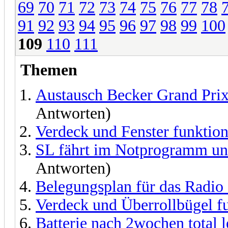
69
70
71
72
73
74
75
76
77
78
91
92
93
94
95
96
97
98
99
100
109
110
111
Themen
Austausch Becker Grand Pri
Antworten)
Verdeck und Fenster funktion
SL fährt im Notprogramm und
Antworten)
Belegungsplan für das Radio 
Verdeck und Überrollbügel fu
Batterie nach 2wochen total l