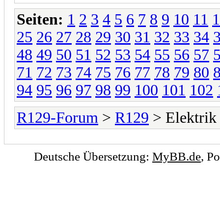
Seiten:
1
2
3
4
5
6
7
8
9
10
11
1
25
26
27
28
29
30
31
32
33
34
48
49
50
51
52
53
54
55
56
57
71
72
73
74
75
76
77
78
79
80
94
95
96
97
98
99
100
101
102
R129-Forum
>
R129
> Elektrik
Deutsche Übersetzung:
MyBB.de
, P