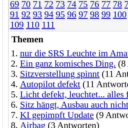
69
70
71
72
73
74
75
76
77
78
91
92
93
94
95
96
97
98
99
100
109
110
111
Themen
nur die SRS Leuchte im Amat
Ein ganz komisches Ding.
(8
Sitzverstellung spinnt
(11 An
Autopilot defekt
(11 Antwort
Licht defekt, leuchtet... alles
Sitz hängt, Ausbau auch nich
KI gepimpft Update
(9 Antwo
Airbag
(3 Antworten)