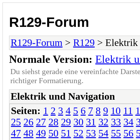
R129-Forum
R129-Forum
>
R129
> Elektrik
Normale Version:
Elektrik 
Du siehst gerade eine vereinfachte Darst
richtiger Formatierung.
Elektrik und Navigation
Seiten:
1
2
3
4
5
6
7
8
9
10
11
25
26
27
28
29
30
31
32
33
34
47
48
49
50
51
52
53
54
55
56