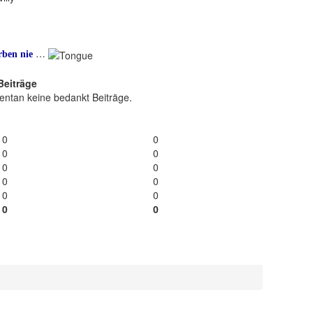
…
rben nie
Beiträge
entan keine bedankt Beiträge.
0
0
0
0
0
0
0
0
0
0
0
0