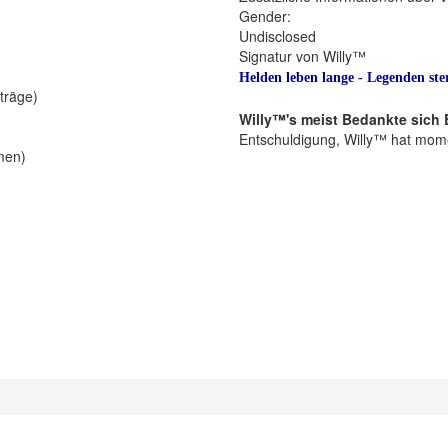
Gender:
Undisclosed
Signatur von Willy™
Helden leben lange - Legenden ste
iträge)
Willy™'s meist Bedankte sich 
Entschuldigung, Willy™ hat mom
men)