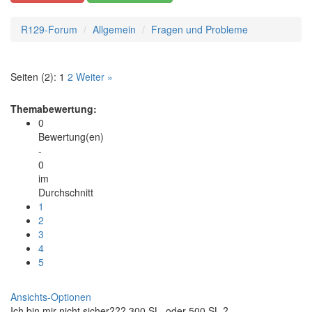
R129-Forum
Allgemein
Fragen und Probleme
Seiten (2):
1
2
Weiter »
Themabewertung:
0
Bewertung(en)
-
0
im
Durchschnitt
1
2
3
4
5
Ansichts-Optionen
Ich bin mir nicht sicher??? 300 SL, oder 500 SL ?