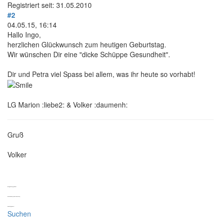
Registriert seit: 31.05.2010
#2
04.05.15, 16:14
Hallo Ingo,
herzlichen Glückwunsch zum heutigen Geburtstag.
Wir wünschen Dir eine "dicke Schüppe Gesundheit".
Dir und Petra viel Spass bei allem, was ihr heute so vorhabt!
LG Marion :liebe2: & Volker :daumenh:
Gruß
Volker
Alle sagten: "Das geht nicht."
Dann kam einer, der wusste das nicht,
und hat es gemacht.
Suchen