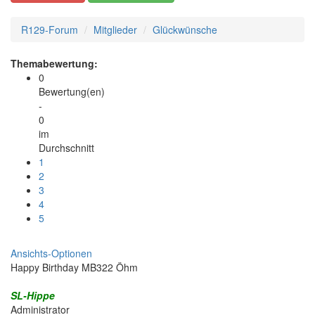
R129-Forum
Mitglieder
Glückwünsche
Themabewertung:
0
Bewertung(en)
-
0
im
Durchschnitt
1
2
3
4
5
Ansichts-Optionen
Happy Birthday MB322 Öhm
SL-Hippe
Administrator