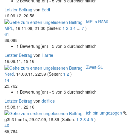
2 Bewertung(en) - 5 von 5 durchschnittlich
Letzter Beitrag
von
Eddi
16.09.12, 20:58
MPLs R230
MPL
,
16.11.08, 21:30
(Seiten:
1
2
3
4
...
7
)
61
89,088
1 Bewertung(en) - 5 von 5 durchschnittlich
Letzter Beitrag
von
Harrie
16.08.11, 19:16
Zweit-SL
Nerd
,
14.08.11, 22:39
(Seiten:
1
2
)
14
25,762
1 Bewertung(en) - 5 von 5 durchschnittlich
Letzter Beitrag
von
deifilos
15.08.11, 22:16
ich bin umgezogen
g3h31mn1s,
29.07.09, 16:39
(Seiten:
1
2
3
4
5
)
40
65,764