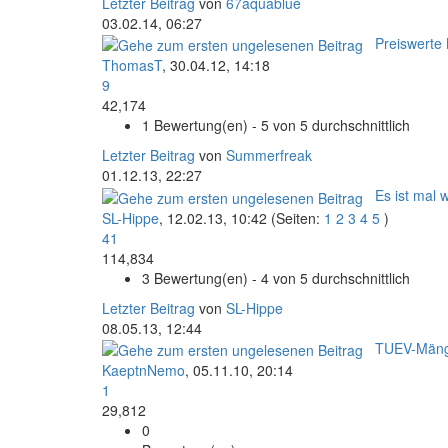
Letzter Beitrag
von
67aquablue
03.02.14, 06:27
Preiswerte
ThomasT
,
30.04.12, 14:18
9
42,174
1 Bewertung(en) - 5 von 5 durchschnittlich
Letzter Beitrag
von
Summerfreak
01.12.13, 22:27
Es ist mal w
SL-Hippe
,
12.02.13, 10:42
(Seiten:
1
2
3
4
5
)
41
114,834
3 Bewertung(en) - 4 von 5 durchschnittlich
Letzter Beitrag
von
SL-Hippe
08.05.13, 12:44
TUEV-Mäng
KaeptnNemo
,
05.11.10, 20:14
1
29,812
0