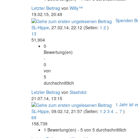
Letzter Beitrag
von
Willy™
19.02.15, 20:49
Spenden Bu
SL-Hippe
,
27.02.14, 22:12
(Seiten:
1
2
)
13
51,904
0
Bewertung(en)
-
0
von
5
durchschnittlich
Letzter Beitrag
von
Slashdot
21.07.14, 13:15
1 Jahr ist 
SL-Hippe
,
09.02.12, 21:57
(Seiten:
1
2
3
4
...
7
)
69
158,739
1 Bewertung(en) - 5 von 5 durchschnittlich