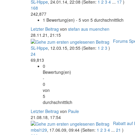
SL-Hippe
,
24.01.14, 22:08
(Seiten:
1
2
3
4
...
17
)
168
242,877
1 Bewertung(en) - 5 von 5 durchschnittlich
Letzter Beitrag
von
stefan aus muenchen
28.11.21, 21:15
Forums Sp
SL-Hippe
,
12.03.15, 20:55
(Seiten:
1
2
3
)
24
69,813
0
Bewertung(en)
-
0
von
5
durchschnittlich
Letzter Beitrag
von
Paule
21.08.18, 17:54
Rabatt auf 
mbsl129
,
17.06.09, 09:44
(Seiten:
1
2
3
4
...
21
)