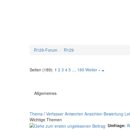
R129-Forum
R129
Seiten (189):
1
2
3
4
5
…
189
Weiter »
Allgemeines
Thema
/
Verfasser
Antworten
Ansichten
Bewertung
Let
Wichtige Themen
Umfrage:
W